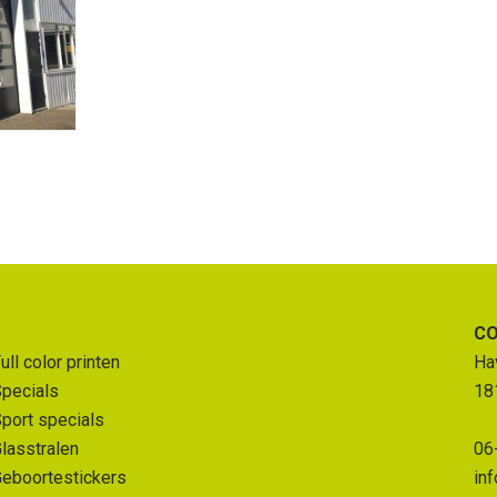
C
ull color printen
Ha
pecials
18
port specials
lasstralen
06
eboortestickers
in