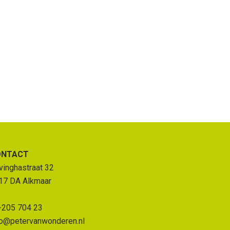
ONTACT
vinghastraat 32
17 DA Alkmaar
-205 704 23
fo@petervanwonderen.nl