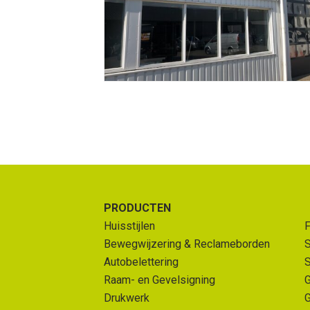
PRODUCTEN
Huisstijlen
F
Bewegwijzering & Reclameborden
S
Autobelettering
S
Raam- en Gevelsigning
G
Drukwerk
G